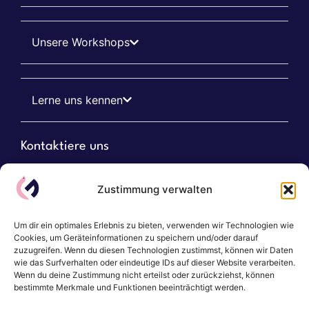
Unsere Workshops
Lerne uns kennen
Kontaktiere uns
Zustimmung verwalten
dein@langes-gemueseglueck.de
Um dir ein optimales Erlebnis zu bieten, verwenden wir Technologien wie
0511/ 8982 7778
Cookies, um Geräteinformationen zu speichern und/oder darauf
zuzugreifen. Wenn du diesen Technologien zustimmst, können wir Daten
Dörrieweg 16 30966 Hemmingen
wie das Surfverhalten oder eindeutige IDs auf dieser Website verarbeiten.
Wenn du deine Zustimmung nicht erteilst oder zurückziehst, können
bestimmte Merkmale und Funktionen beeinträchtigt werden.
Vereinbare ein Erstgespräch