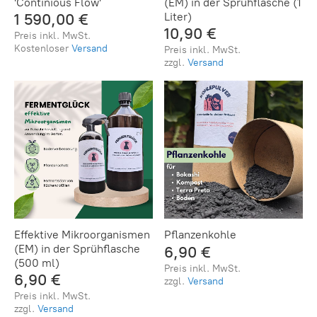
'Continious Flow'
(EM) in der Sprühflasche (1
1 590,00 €
Liter)
10,90 €
Preis inkl. MwSt.
Kostenloser
Versand
Preis inkl. MwSt.
zzgl.
Versand
Effektive Mikroorganismen
Pflanzenkohle
(EM) in der Sprühflasche
6,90 €
(500 ml)
Preis inkl. MwSt.
6,90 €
zzgl.
Versand
Preis inkl. MwSt.
zzgl.
Versand